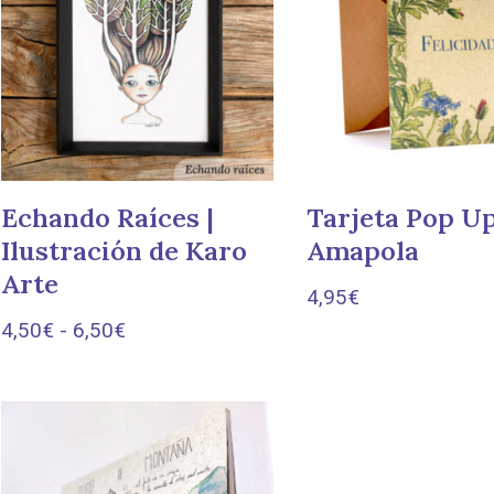
Echando Raíces |
Tarjeta Pop U
Ilustración de Karo
Amapola
Arte
4,95
€
4,50
€
-
6,50
€