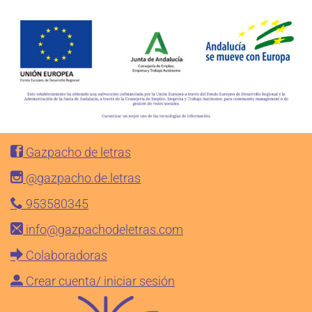
Gazpacho de letras
@gazpacho.de.letras
953580345
info@gazpachodeletras.com
Colaboradoras
Crear cuenta/ iniciar sesión