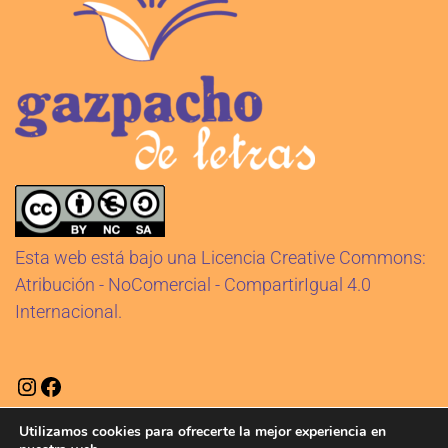
Esta web está bajo una Licencia Creative Commons:
Atribución - NoComercial - CompartirIgual 4.0
Internacional.
Utilizamos cookies para ofrecerte la mejor experiencia en
Aviso legal
Política de cookies