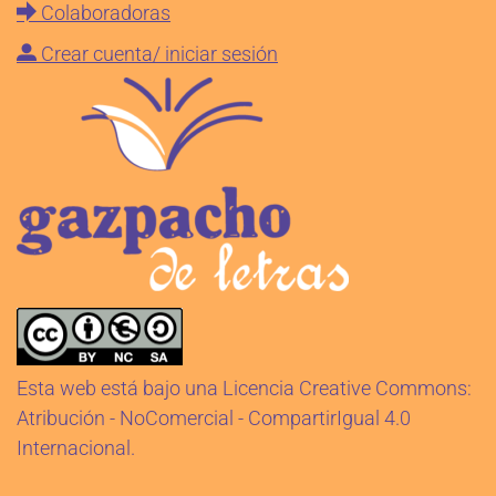
Colaboradoras
Cargar más...
Síguenos en Instagram
Crear cuenta/ iniciar sesión
Esta web está bajo una Licencia Creative Commons:
Atribución - NoComercial - CompartirIgual 4.0
Internacional.