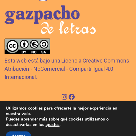
Esta web está bajo una Licencia Creative Commons:
Atribución - NoComercial - CompartirIgual 4.0
Internacional.
Aviso legal
Utilizamos cookies para ofrecerte la mejor experiencia en
Política de cookies
nuestra web.
Política de privacidad
Puedes aprender más sobre qué cookies utilizamos o
desactivarlas en los
ajustes
.
Condiciones Generales de Venta