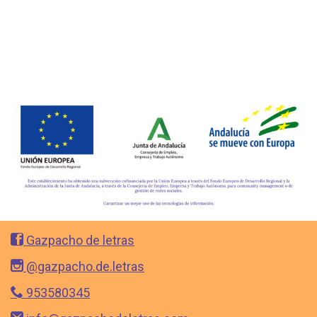
Gazpacho de letras
@gazpacho.de.letras
953580345