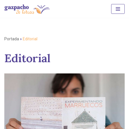
Saltar
al
contenido
Portada
»
Editorial
Editorial