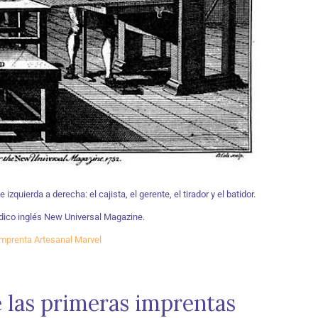
zquierda a derecha: el cajista, el gerente, el tirador y el batidor.
ódico inglés New Universal Magazine.
mprenta Artesanal Marvel
e las primeras imprentas