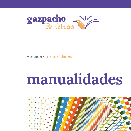
Saltar
al
contenido
Portada
»
manualidades
manualidades