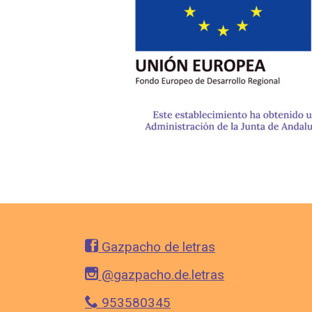
Gazpacho de letras
@gazpacho.de.letras
953580345