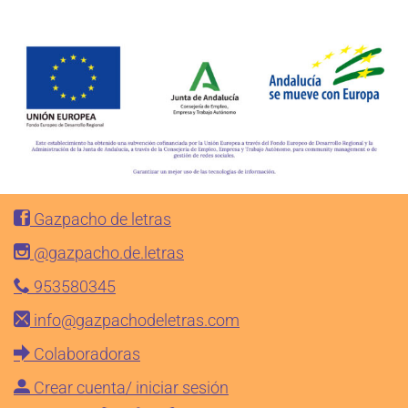
Gazpacho de letras
@gazpacho.de.letras
953580345
info@gazpachodeletras.com
Colaboradoras
Crear cuenta/ iniciar sesión