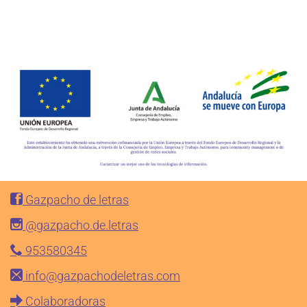
Gazpacho de letras
@gazpacho.de.letras
953580345
info@gazpachodeletras.com
Colaboradoras