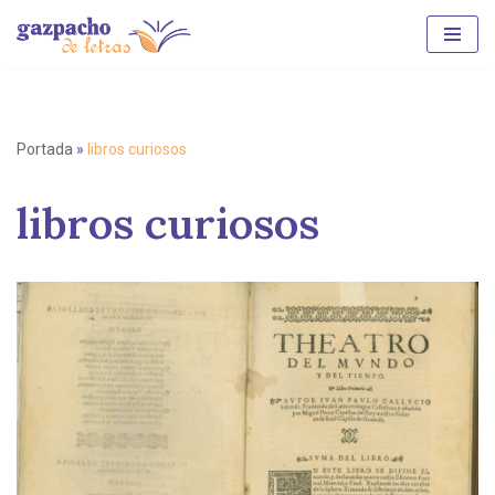
Saltar
al
contenido
Portada
»
libros curiosos
libros curiosos