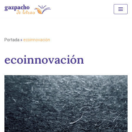
Saltar
al
contenido
Portada
»
ecoinnovación
ecoinnovación