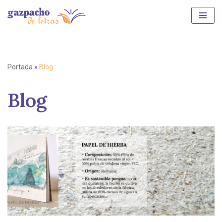
Saltar
al
contenido
Portada
»
Blog
Blog